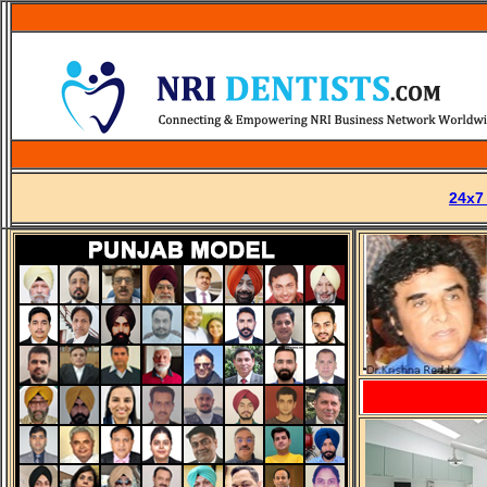
...........
24x7